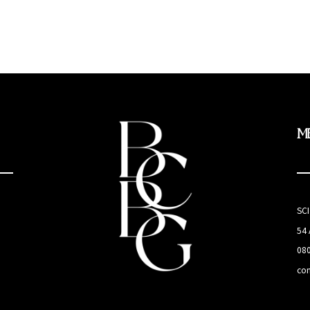
M
SC
54
08
co