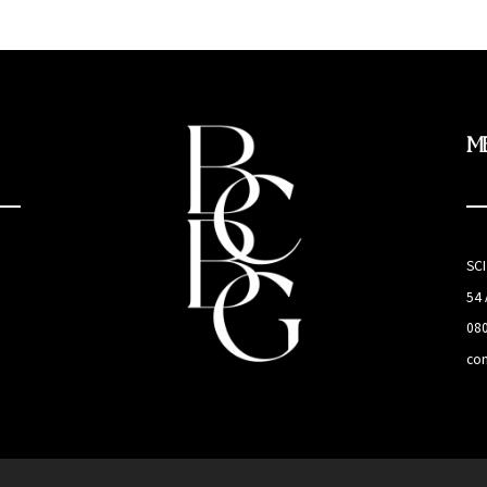
M
SC
54
08
co