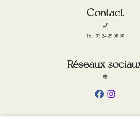
Contact
Tel :
03 24 29 98 80
Réseaux sociau
fab fa-facebook
fab fa-ins