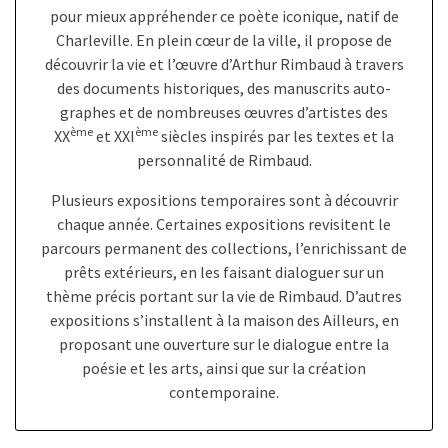
pour mieux appré­­­­­­­­­­­­­­­­­­­­­­­­­­­­­­­­­­hen­­­­­­­­­­­­­­­­­­­­­­­­­­­­­­­­­­der ce poète iconique, natif de
Charleville. En plein cœur de la ville, il propose de
décou­­­­­­­­­­­­­­­­­­­­­­­­­­­­­­­­­­vrir la vie et l’œuvre d’Ar­­­­­­­­­­­­­­­­­­­­­­­­­­­­­­­­­­thur Rimbaud à travers
des docu­­­­­­­­­­­­­­­­­­­­­­­­­­­­­­­­­­ments histo­­­­­­­­­­­­­­­­­­­­­­­­­­­­­­­­­­riques, des manuscrits auto­­­­­­­­­­­­­­­­­­­­­­­­­­­­­­­­­­
graphes et de nombreuses œuvres d’ar­­­­­­­­­­­­­­­­­­­­­­­­­­­­­­­­­­tistes des
ème
ème
XX
et XXI
siècles inspi­­­­­­­­­­­­­­­­­­­­­­­­­­­­­­­­­­rés par les textes et la
personnalité de Rimbaud.
Plusieurs expositions temporaires sont à découvrir
chaque année. Certaines expositions revisitent le
parcours permanent des collections, l’enrichissant de
prêts extérieurs, en les faisant dialoguer sur un
thème précis portant sur la vie de Rimbaud. D’autres
expositions s’installent à la maison des Ailleurs, en
proposant une ouverture sur le dialogue entre la
poésie et les arts, ainsi que sur la création
contemporaine.