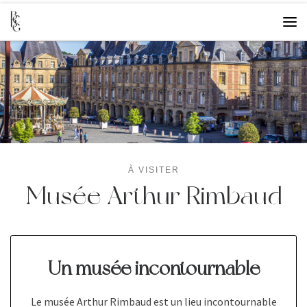
Skip to content
Me
À VISITER
Musée Arthur Rimbaud
Un musée incontournable
Le musée Arthur Rimbaud est un lieu incon­­­­­­­­­­­­­­­­­­­­­­­­­­­­­­­­­­tour­­­­­­­­­­­­­­­­­­­­­­­­­­­­­­­­­­nable