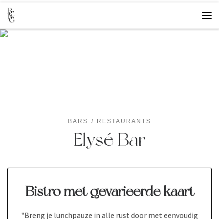
Overslaan naar inhoud
Me
BARS
RESTAURANTS
Elysé Bar
Bistro met gevarieerde kaart
"Breng je lunchpauze in alle rust door met eenvoudig