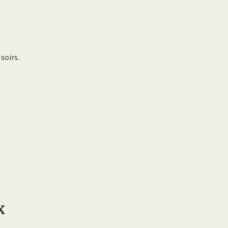
soirs.
.
x