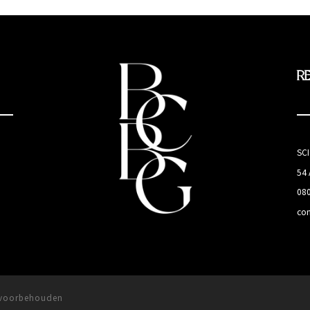
R
SC
54
08
co
n voorbehouden